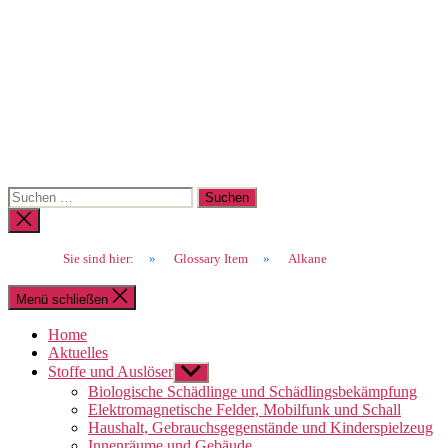
Suchen
nach:
Suche
schließen
Sie sind hier:
»
Glossary Item
»
Alkane
Menü schließen
Home
Aktuelles
Stoffe und Auslöser
Untermenü
anzeigen
Biologische Schädlinge und Schädlingsbekämpfung
Elektromagnetische Felder, Mobilfunk und Schall
Haushalt, Gebrauchsgegenstände und Kinderspielzeug
Innenräume und Gebäude