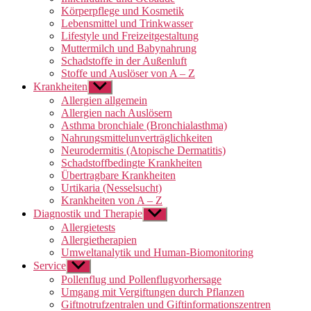
Körperpflege und Kosmetik
Lebensmittel und Trinkwasser
Lifestyle und Freizeitgestaltung
Muttermilch und Babynahrung
Schadstoffe in der Außenluft
Stoffe und Auslöser von A – Z
Krankheiten
Untermenü
anzeigen
Allergien allgemein
Allergien nach Auslösern
Asthma bronchiale (Bronchialasthma)
Nahrungsmittelunverträglichkeiten
Neurodermitis (Atopische Dermatitis)
Schadstoffbedingte Krankheiten
Übertragbare Krankheiten
Urtikaria (Nesselsucht)
Krankheiten von A – Z
Diagnostik und Therapie
Untermenü
anzeigen
Allergietests
Allergietherapien
Umweltanalytik und Human-Biomonitoring
Service
Untermenü
anzeigen
Pollenflug und Pollenflugvorhersage
Umgang mit Vergiftungen durch Pflanzen
Giftnotrufzentralen und Giftinformationszentren