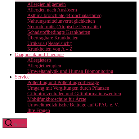
Allergien allgemein
Allergien nach Auslösern
Asthma bronchiale (Bronchialasthma)
Nahrungsmittelunverträglichkeiten
Neurodermitis (Atopische Dermatitis)
Schadstoffbedingte Krankheiten
Übertragbare Krankheiten
Urtikaria (Nesselsucht)
Krankheiten von A – Z
Diagnostik und Therapie
Allergietests
Allergietherapien
Umweltanalytik und Human-Biomonitoring
Service
Pollenflug und Pollenflugvorhersage
Umgang mit Vergiftungen durch Pflanzen
Giftnotrufzentralen und Giftinformationszentren
Mobilfunkbroschüre für Ärzte
Umweltmedizinische Beiträge auf GPAU e. V.
Ihre Fragen
Suche