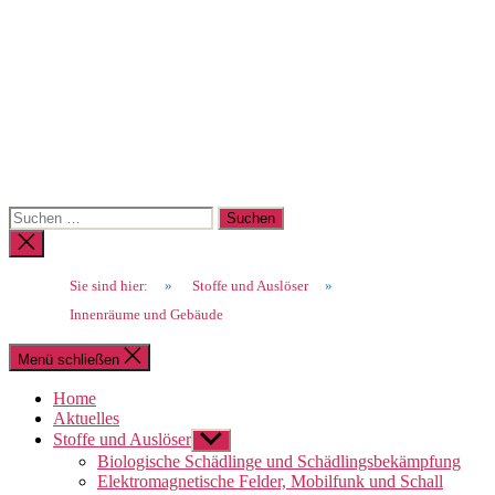
Suchen
nach:
Suche
schließen
Sie sind hier:
»
Stoffe und Auslöser
»
Innenräume und Gebäude
Menü schließen
Home
Aktuelles
Stoffe und Auslöser
Untermenü
anzeigen
Biologische Schädlinge und Schädlingsbekämpfung
Elektromagnetische Felder, Mobilfunk und Schall