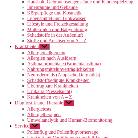
Haushalt, Gebrauchsgegenstände und Kinderspielzeug
Innenräume und Gebäude
Körperpflege und Kosmetik
Lebensmittel und Trinkwasser
Lifestyle und Freizeitgestaltung
Muttermilch und Babynahrung
Schadstoffe in der Außenluft
Stoffe und Auslöser von A – Z
Krankheiten
Untermenü
anzeigen
Allergien allgemein
Allergien nach Auslösern
Asthma bronchiale (Bronchialasthma)
Nahrungsmittelunverträglichkeiten
Neurodermitis (Atopische Dermatitis)
Schadstoffbedingte Krankheiten
Übertragbare Krankheiten
Urtikaria (Nesselsucht)
Krankheiten von A – Z
Diagnostik und Therapie
Untermenü
anzeigen
Allergietests
Allergietherapien
Umweltanalytik und Human-Biomonitoring
Service
Untermenü
anzeigen
Pollenflug und Pollenflugvorhersage
Umgang mit Vergiftungen durch Pflanzen