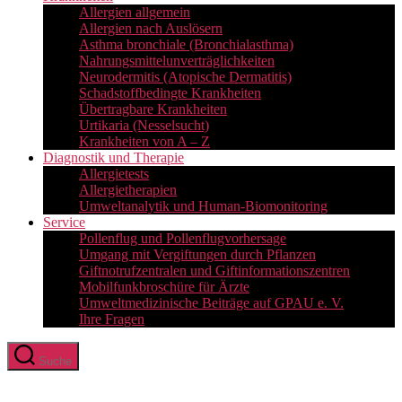
Allergien allgemein
Allergien nach Auslösern
Asthma bronchiale (Bronchialasthma)
Nahrungsmittelunverträglichkeiten
Neurodermitis (Atopische Dermatitis)
Schadstoffbedingte Krankheiten
Übertragbare Krankheiten
Urtikaria (Nesselsucht)
Krankheiten von A – Z
Diagnostik und Therapie
Allergietests
Allergietherapien
Umweltanalytik und Human-Biomonitoring
Service
Pollenflug und Pollenflugvorhersage
Umgang mit Vergiftungen durch Pflanzen
Giftnotrufzentralen und Giftinformationszentren
Mobilfunkbroschüre für Ärzte
Umweltmedizinische Beiträge auf GPAU e. V.
Ihre Fragen
Suche