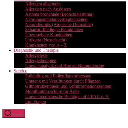
Allergien allgemein
Allergien nach Auslösern
Asthma bronchiale (Bronchialasthma)
Nahrungsmittelunverträglichkeiten
Neurodermitis (Atopische Dermatitis)
Schadstoffbedingte Krankheiten
Übertragbare Krankheiten
Urtikaria (Nesselsucht)
Krankheiten von A – Z
Diagnostik und Therapie
Allergietests
Allergietherapien
Umweltanalytik und Human-Biomonitoring
Service
Pollenflug und Pollenflugvorhersage
Umgang mit Vergiftungen durch Pflanzen
Giftnotrufzentralen und Giftinformationszentren
Mobilfunkbroschüre für Ärzte
Umweltmedizinische Beiträge auf GPAU e. V.
Ihre Fragen
Suche