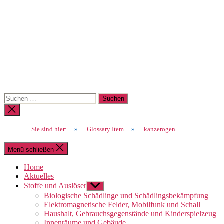
Suchen
nach:
Suche
schließen
Sie sind hier:
»
Glossary Item
»
kanzerogen
Menü schließen
Home
Aktuelles
Stoffe und Auslöser
Untermenü
anzeigen
Biologische Schädlinge und Schädlingsbekämpfung
Elektromagnetische Felder, Mobilfunk und Schall
Haushalt, Gebrauchsgegenstände und Kinderspielzeug
Innenräume und Gebäude