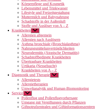
Körperpflege und Kosmetik
Lebensmittel und Trinkwasser
Lifestyle und Freizeitgestaltung
Muttermilch und Babynahrung
Schadstoffe in der Außenluft
Stoffe und Auslöser von A – Z
Krankheiten
Untermenü
anzeigen
Allergien allgemein
Allergien nach Auslösern
Asthma bronchiale (Bronchialasthma)
Nahrungsmittelunverträglichkeiten
Neurodermitis (Atopische Dermatitis)
Schadstoffbedingte Krankheiten
Übertragbare Krankheiten
Urtikaria (Nesselsucht)
Krankheiten von A – Z
Diagnostik und Therapie
Untermenü
anzeigen
Allergietests
Allergietherapien
Umweltanalytik und Human-Biomonitoring
Service
Untermenü
anzeigen
Pollenflug und Pollenflugvorhersage
Umgang mit Vergiftungen durch Pflanzen
Giftnotrufzentralen und Giftinformationszentren