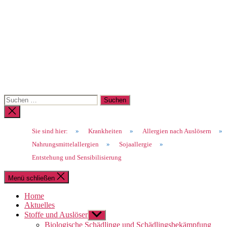
Suchen
nach:
Suche
schließen
Sie sind hier:
»
Krankheiten
»
Allergien nach Auslösern
»
Nahrungsmittelallergien
»
Sojaallergie
»
Entstehung und Sensibilisierung
Menü schließen
Home
Aktuelles
Stoffe und Auslöser
Untermenü
anzeigen
Biologische Schädlinge und Schädlingsbekämpfung