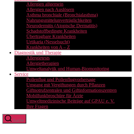
Allergien allgemein
Allergien nach Auslösern
Asthma bronchiale (Bronchialasthma)
Nahrungsmittelunverträglichkeiten
Neurodermitis (Atopische Dermatitis)
Schadstoffbedingte Krankheiten
Übertragbare Krankheiten
Urtikaria (Nesselsucht)
Krankheiten von A – Z
Diagnostik und Therapie
Allergietests
Allergietherapien
Umweltanalytik und Human-Biomonitoring
Service
Pollenflug und Pollenflugvorhersage
Umgang mit Vergiftungen durch Pflanzen
Giftnotrufzentralen und Giftinformationszentren
Mobilfunkbroschüre für Ärzte
Umweltmedizinische Beiträge auf GPAU e. V.
Ihre Fragen
Suche