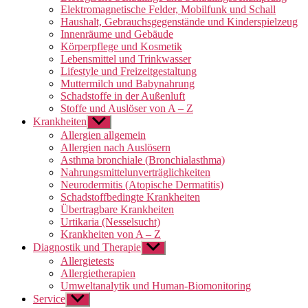
Elektromagnetische Felder, Mobilfunk und Schall
Haushalt, Gebrauchsgegenstände und Kinderspielzeug
Innenräume und Gebäude
Körperpflege und Kosmetik
Lebensmittel und Trinkwasser
Lifestyle und Freizeitgestaltung
Muttermilch und Babynahrung
Schadstoffe in der Außenluft
Stoffe und Auslöser von A – Z
Krankheiten
Untermenü
anzeigen
Allergien allgemein
Allergien nach Auslösern
Asthma bronchiale (Bronchialasthma)
Nahrungsmittelunverträglichkeiten
Neurodermitis (Atopische Dermatitis)
Schadstoffbedingte Krankheiten
Übertragbare Krankheiten
Urtikaria (Nesselsucht)
Krankheiten von A – Z
Diagnostik und Therapie
Untermenü
anzeigen
Allergietests
Allergietherapien
Umweltanalytik und Human-Biomonitoring
Service
Untermenü