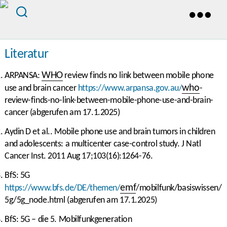
Literatur
WHO
ARPANSA:
review finds no link between mobile phone
who
use and brain cancer
https://www.arpansa.gov.au/
-
review-finds-no-link-between-mobile-phone-use-and-brain-
cancer (abgerufen am 17.1.2025)
Aydin D et al.. Mobile phone use and brain tumors in children
and adolescents: a multicenter case-control study. J Natl
Cancer Inst. 2011 Aug 17;103(16):1264-76.
BfS: 5G
emf
https://www.bfs.de/DE/themen/
/mobilfunk/basiswissen/
5g/5g_node.html (abgerufen am 17.1.2025)
BfS: 5G – die 5. Mobilfunkgeneration