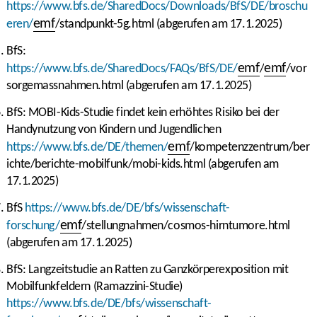
https://www.bfs.de/SharedDocs/Downloads/BfS/DE/broschu
emf
eren/
/standpunkt-5g.html (abgerufen am 17.1.2025)
BfS:
emf
emf
https://www.bfs.de/SharedDocs/FAQs/BfS/DE/
/
/vor
sorgemassnahmen.html (abgerufen am 17.1.2025)
BfS: MOBI-Kids-Studie findet kein erhöhtes Risiko bei der
Handynutzung von Kindern und Jugendlichen
emf
https://www.bfs.de/DE/themen/
/kompetenzzentrum/ber
ichte/berichte-mobilfunk/mobi-kids.html (abgerufen am
17.1.2025)
BfS
https://www.bfs.de/DE/bfs/wissenschaft-
emf
forschung/
/stellungnahmen/cosmos-hirntumore.html
(abgerufen am 17.1.2025)
BfS: Langzeitstudie an Ratten zu Ganzkörperexposition mit
Mobilfunkfeldern (Ramazzini-Studie)
https://www.bfs.de/DE/bfs/wissenschaft-