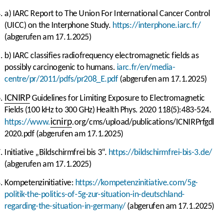
a) IARC Report to The Union For International Cancer Control
(UICC) on the Interphone Study.
https://interphone.iarc.fr/
(abgerufen am 17.1.2025)
b) IARC classifies radiofrequency electromagnetic fields as
possibly carcinogenic to humans.
iarc.fr/en/media-
centre/pr/2011/pdfs/pr208_E.pdf
(abgerufen am 17.1.2025)
ICNIRP
Guidelines for Limiting Exposure to Electromagnetic
Fields (100 kHz to 300 GHz) Health Phys. 2020 118(5):483-524.
icnirp
https://www.
.org/cms/upload/publications/ICNIRPrfgdl
2020.pdf (abgerufen am 17.1.2025)
Initiative „Bildschirmfrei bis 3“.
https://bildschirmfrei-bis-3.de/
(abgerufen am 17.1.2025)
Kompetenzinitiative:
https://kompetenzinitiative.com/5g-
politik-the-politics-of-5g-zur-situation-in-deutschland-
regarding-the-situation-in-germany/
(abgerufen am 17.1.2025)