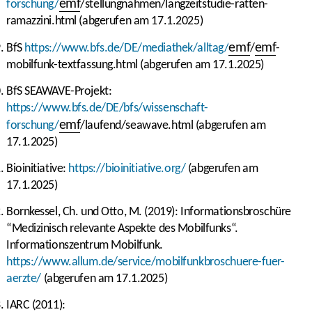
emf
forschung/
/stellungnahmen/langzeitstudie-ratten-
ramazzini.html (abgerufen am 17.1.2025)
emf
emf
BfS
https://www.bfs.de/DE/mediathek/alltag/
/
-
mobilfunk-textfassung.html (abgerufen am 17.1.2025)
BfS SEAWAVE-Projekt:
https://www.bfs.de/DE/bfs/wissenschaft-
emf
forschung/
/laufend/seawave.html (abgerufen am
17.1.2025)
Bioinitiative:
https://bioinitiative.org/
(abgerufen am
17.1.2025)
Bornkessel, Ch. und Otto, M. (2019): Informationsbroschüre
“Medizinisch relevante Aspekte des Mobilfunks“.
Informationszentrum Mobilfunk.
https://www.allum.de/service/mobilfunkbroschuere-fuer-
aerzte/
(abgerufen am 17.1.2025)
IARC (2011):