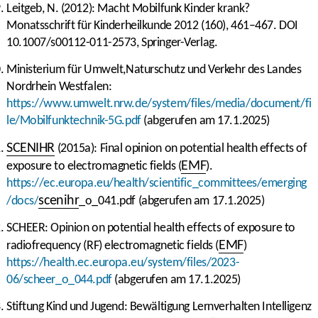
Leitgeb, N. (2012): Macht Mobilfunk Kinder krank?
Monatsschrift für Kinderheilkunde 2012 (160), 461–467. DOI
10.1007/s00112-011-2573, Springer-Verlag.
Ministerium für Umwelt,Naturschutz und Verkehr des Landes
Nordrhein Westfalen:
https://www.umwelt.nrw.de/system/files/media/document/fi
le/Mobilfunktechnik-5G.pdf
(abgerufen am 17.1.2025)
SCENIHR
(2015a): Final opinion on potential health effects of
EMF
exposure to electromagnetic fields (
).
https://ec.europa.eu/health/scientific_committees/emerging
scenihr
/docs/
_o_041.pdf (abgerufen am 17.1.2025)
SCHEER: Opinion on potential health effects of exposure to
EMF
radiofrequency (RF) electromagnetic fields (
)
https://health.ec.europa.eu/system/files/2023-
06/scheer_o_044.pdf
(abgerufen am 17.1.2025)
Stiftung Kind und Jugend: Bewältigung Lernverhalten Intelligenz