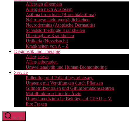
Allergien allgemein
Allergien nach Auslösern
Asthma bronchiale (Bronchialasthma)
Nahrungsmittelunverträglichkeiten
Neurodermitis (Atopische Dermatitis)
Schadstoffbedingte Krankheiten
Übertragbare Krankheiten
Urtikaria (Nesselsucht)
Krankheiten von A – Z
Diagnostik und Therapie
Allergietests
Allergietherapien
Umweltanalytik und Human-Biomonitoring
Service
Pollenflug und Pollenflugvorhersage
Umgang mit Vergiftungen durch Pflanzen
Giftnotrufzentralen und Giftinformationszentren
Mobilfunkbroschüre für Ärzte
Umweltmedizinische Beiträge auf GPAU e. V.
Ihre Fragen
Suche