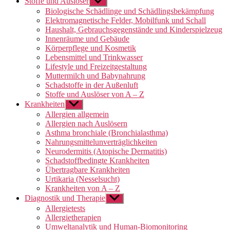
Stoffe und Auslöser
Untermenü
anzeigen
Biologische Schädlinge und Schädlingsbekämpfung
Elektromagnetische Felder, Mobilfunk und Schall
Haushalt, Gebrauchsgegenstände und Kinderspielzeug
Innenräume und Gebäude
Körperpflege und Kosmetik
Lebensmittel und Trinkwasser
Lifestyle und Freizeitgestaltung
Muttermilch und Babynahrung
Schadstoffe in der Außenluft
Stoffe und Auslöser von A – Z
Krankheiten
Untermenü
anzeigen
Allergien allgemein
Allergien nach Auslösern
Asthma bronchiale (Bronchialasthma)
Nahrungsmittelunverträglichkeiten
Neurodermitis (Atopische Dermatitis)
Schadstoffbedingte Krankheiten
Übertragbare Krankheiten
Urtikaria (Nesselsucht)
Krankheiten von A – Z
Diagnostik und Therapie
Untermenü
anzeigen
Allergietests
Allergietherapien
Umweltanalytik und Human-Biomonitoring