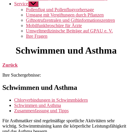
Service
Untermenü
anzeigen
Pollenflug und Pollenflugvorhersage
Umgang mit Vergiftungen durch Pflanzen
Giftnotrufzentralen und Giftinformationszentren
Mobilfunkbroschüre für Ärzte
Umweltmedizinische Beiträge auf GPAU e. V.
Ihre Fragen
Schwimmen und Asthma
Zurück
Ihre Suchergebnisse:
Schwimmen und Asthma
Chlorverbindungen in Schwimmbädern
Schwimmen und Asthma
Zusammenfassung und Tipps
Für Asthmatiker sind regelmäßige sportliche Aktivitäten sehr
wichtig. Schwimmtraining kann die körperliche Leistungsfähigkeit
und das Asthma bessern.