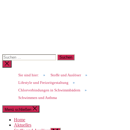
Suchen
nach:
Suche
schließen
Sie sind hier:
»
Stoffe und Auslöser
»
Lifestyle und Freizeitgestaltung
»
Chlorverbindungen in Schwimmbädern
»
Schwimmen und Asthma
Menü schließen
Home
Aktuelles