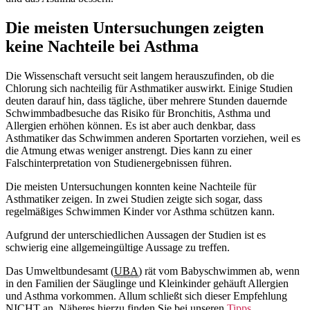
Die meisten Untersuchungen zeigten
keine Nachteile bei Asthma
Die Wissenschaft versucht seit langem herauszufinden, ob die
Chlorung sich nachteilig für Asthmatiker auswirkt. Einige Studien
deuten darauf hin, dass tägliche, über mehrere Stunden dauernde
Schwimmbadbesuche das Risiko für Bronchitis, Asthma und
Allergien erhöhen können. Es ist aber auch denkbar, dass
Asthmatiker das Schwimmen anderen Sportarten vorziehen, weil es
die Atmung etwas weniger anstrengt. Dies kann zu einer
Falschinterpretation von Studienergebnissen führen.
Die meisten Untersuchungen konnten keine Nachteile für
Asthmatiker zeigen. In zwei Studien zeigte sich sogar, dass
regelmäßiges Schwimmen Kinder vor Asthma schützen kann.
Aufgrund der unterschiedlichen Aussagen der Studien ist es
schwierig eine allgemeingültige Aussage zu treffen.
Das Umweltbundesamt (
UBA
) rät vom Babyschwimmen ab, wenn
in den Familien der Säuglinge und Kleinkinder gehäuft Allergien
und Asthma vorkommen. Allum schließt sich dieser Empfehlung
NICHT an. Näheres hierzu finden Sie bei unseren
Tipps
.