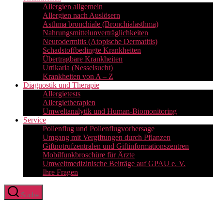
Allergien allgemein
Allergien nach Auslösern
Asthma bronchiale (Bronchialasthma)
Nahrungsmittelunverträglichkeiten
Neurodermitis (Atopische Dermatitis)
Schadstoffbedingte Krankheiten
Übertragbare Krankheiten
Urtikaria (Nesselsucht)
Krankheiten von A – Z
Diagnostik und Therapie
Allergietests
Allergietherapien
Umweltanalytik und Human-Biomonitoring
Service
Pollenflug und Pollenflugvorhersage
Umgang mit Vergiftungen durch Pflanzen
Giftnotrufzentralen und Giftinformationszentren
Mobilfunkbroschüre für Ärzte
Umweltmedizinische Beiträge auf GPAU e. V.
Ihre Fragen
Suche