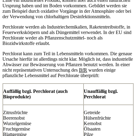
Linie ein industrielles Produkt, können aber auch einen natürlichen
Ursprung haben und im Boden vorkommen. Gebildet werden sie
zum Beispiel durch oxidative Vorgänge in der Atmosphäre oder bei
der Verwendung von chlorhaltigen Desinfektionsmitteln.
Perchlorate werden als Industriechemikalien, Raketentreibstoffe, in
Feuerwerkskörpern und als Düngemittel verwendet. In der EU sind
Perchlorate weder als Pflanzenschutzmittel- noch als
Biozidwirkstoffe erlaubt.
Perchlorat kann zum Teil in Lebensmitteln vorkommen. Die genaue
Ursache hierfür ist allerdings nicht klar. Möglich ist, dass industrielle
Abwässer zur Bewässerung von Pflanzen benutzt werden. In einer
nicht repräsentativen Untersuchung des
BfR
wurden einige
pflanzliche Lebensmittel auf Perchlorate überprüft:
Auffällig bzgl. Perchlorat (auch
Unauffällig bzgl.
Bioprodukte)
Perchlorat
Zitrusfrüchte
Getreide
Beerenobst
Hülsenfrüchte
Wurzelgemüse
Kernobst
Fruchtgemüse
Ölsaaten
Blattgemüse
Pilze