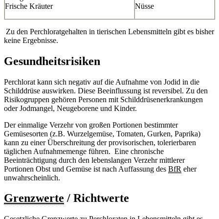
Frische Kräuter
Nüsse
Zu den Perchloratgehalten in tierischen Lebensmitteln gibt es bisher
keine Ergebnisse.
Gesundheitsrisiken
Perchlorat kann sich negativ auf die Aufnahme von Jodid in die
Schilddrüse auswirken. Diese Beeinflussung ist reversibel. Zu den
Risikogruppen gehören Personen mit Schilddrüsenerkrankungen
oder Jodmangel, Neugeborene und Kinder.
Der einmalige Verzehr von großen Portionen bestimmter
Gemüsesorten (z.B. Wurzelgemüse, Tomaten, Gurken, Paprika)
kann zu einer Überschreitung der provisorischen, tolerierbaren
täglichen Aufnahmemenge führen. Eine chronische
Beeinträchtigung durch den lebenslangen Verzehr mittlerer
Portionen Obst und Gemüse ist nach Auffassung des
BfR
eher
unwahrscheinlich.
Grenzwerte
/ Richtwerte
Gesetzliche
Grenzwerte
zu Perchloraten in Lebensmitteln gibt es