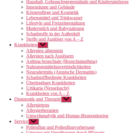
Haushalt, Gebrauchsgegenstände und Kinderspielzeug
Innenräume und Gebäude
Körperpflege und Kosmetik
Lebensmittel und Trinkwasser
Lifestyle und Freizeitgestaltung
Muttermilch und Babynahrung
Schadstoffe in der Außenluft
Stoffe und Auslöser von A – Z
Krankheiten
Untermenü
anzeigen
Allergien allgemein
Allergien nach Auslösern
Asthma bronchiale (Bronchialasthma)
Nahrungsmittelunverträglichkeiten
Neurodermitis (Atopische Dermatitis)
Schadstoffbedingte Krankheiten
Übertragbare Krankheiten
Urtikaria (Nesselsucht)
Krankheiten von A – Z
Diagnostik und Therapie
Untermenü
anzeigen
Allergietests
Allergietherapien
Umweltanalytik und Human-Biomonitoring
Service
Untermenü
anzeigen
Pollenflug und Pollenflugvorhersage
Umgang mit Vergiftungen durch Pflanzen