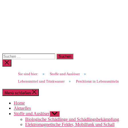
Suchen
nach:
Suche
schließen
Sie sind hier:
»
Stoffe und Auslöser
»
Lebensmittel und Trinkwasser
»
Perchlorat in Lebensmitteln
Menü schließen
Home
Aktuelles
Stoffe und Auslöser
Untermenü
anzeigen
Biologische Schädlinge und Schädlingsbekämpfung
Elektromagnetische Felder, Mobilfunk und Schall