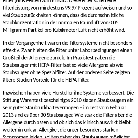
Filter (HEPA-Filter) zum Einsatz. Diese Filter sollen eine
Filterleistung von mindestens 99,97 Prozent aufweisen und so
viel Staub zurückhalten können, dass die durchschnittliche
Staubkonzentration in der normalen Raumluft von 0,05
Milligramm Partikel pro Kubikmeter Luft nicht erhöht wird.
In der Vergangenheit waren die Filtersysteme nicht besonders
effektiv. Zwar hielten die Filter unter Laborbedingungen einen
Großteil der Allergene zurück. Im Praxistest gaben die
Staubsauger mit HEPA-Filter fast so viele Allergene ab wie
Staubsauger ohne Spezialfilter. Auf der anderen Seite zeigten
ältere Studien Vorteile für die HEPA-Filter.
Inzwischen haben viele Hersteller ihre Systeme verbessert. Die
Stiftung Warentest bescheinigte 2010 sieben Staubsaugern ein
sehr gutes Staubrückhaltevermögen – im Test vom Februar
2013 sind es über 30 Staubsauger. Wie stark die Filter aber die
Allergene durchlassen und ob sich das klinisch auswirkt bleibt
weiterhin unklar. Allergiker, die unter besonders starken
Symptomen leiden, sollten daher das Staubsaugen möglichst