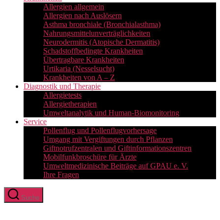
Allergien allgemein
Allergien nach Auslösern
Asthma bronchiale (Bronchialasthma)
Nahrungsmittelunverträglichkeiten
Neurodermitis (Atopische Dermatitis)
Schadstoffbedingte Krankheiten
Übertragbare Krankheiten
Urtikaria (Nesselsucht)
Krankheiten von A – Z
Diagnostik und Therapie
Allergietests
Allergietherapien
Umweltanalytik und Human-Biomonitoring
Service
Pollenflug und Pollenflugvorhersage
Umgang mit Vergiftungen durch Pflanzen
Giftnotrufzentralen und Giftinformationszentren
Mobilfunkbroschüre für Ärzte
Umweltmedizinische Beiträge auf GPAU e. V.
Ihre Fragen
Suche