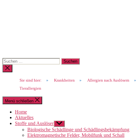
Suchen
nach:
Suche
schließen
Sie sind hier:
»
Krankheiten
»
Allergien nach Auslösern
»
Tierallergien
Menü schließen
Home
Aktuelles
Stoffe und Auslöser
Untermenü
anzeigen
Biologische Schädlinge und Schädlingsbekämpfung
Elektromagnetische Felder, Mobilfunk und Schall