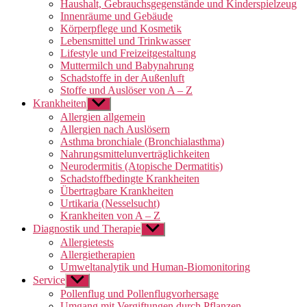
Haushalt, Gebrauchsgegenstände und Kinderspielzeug
Innenräume und Gebäude
Körperpflege und Kosmetik
Lebensmittel und Trinkwasser
Lifestyle und Freizeitgestaltung
Muttermilch und Babynahrung
Schadstoffe in der Außenluft
Stoffe und Auslöser von A – Z
Krankheiten
Untermenü
anzeigen
Allergien allgemein
Allergien nach Auslösern
Asthma bronchiale (Bronchialasthma)
Nahrungsmittelunverträglichkeiten
Neurodermitis (Atopische Dermatitis)
Schadstoffbedingte Krankheiten
Übertragbare Krankheiten
Urtikaria (Nesselsucht)
Krankheiten von A – Z
Diagnostik und Therapie
Untermenü
anzeigen
Allergietests
Allergietherapien
Umweltanalytik und Human-Biomonitoring
Service
Untermenü
anzeigen
Pollenflug und Pollenflugvorhersage
Umgang mit Vergiftungen durch Pflanzen