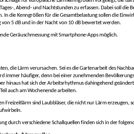
rschläge für europäische Lärmkenngrößen vorgelegt, die darau
ages-, Abend- und Nachtstunden zu erfassen. Dabei soll die 
n die Kenngrößen für die Gesamtbelastung sollen die Einwi
 von 5 dB und in der Nacht von 10 dB bewertet werden.
ierende Geräuschmessung mit Smartphone-Apps möglich.
itäten, die Lärm verursachen. Sei es die Gartenarbeit des Nachb
ird immer häufiger, denn bei einer zunehmenden Bevölkerungs
ber hinaus hat sich der Arbeitsrhythmus dahingehend geänder
 Teil auch am Wochenende arbeiten.
len Freizeitlärm sind Laubbläser, die nicht nur Lärm erzeugen, 
aufwirbeln.
tung durch verschiedene Schallquellen finden sich in der folgen