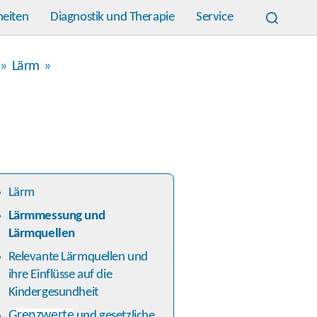
heiten
Diagnostik und Therapie
Service
»
Lärm
»
Lärm
Lärmmessung und
Lärmquellen
Relevante Lärmquellen und
ihre Einflüsse auf die
Kindergesundheit
Grenzwerte
und gesetzliche