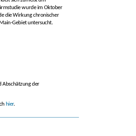
ndelt sich zumeist um
lärmstudie wurde im Oktober
rde die Wirkung chronischer
-Main-Gebiet untersucht.
d Abschätzung der
ich
hier
.