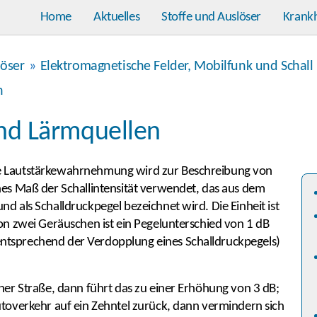
Home
Aktuelles
Stoffe und Auslöser
Krank
löser
»
Elektromagnetische Felder, Mobilfunk und Schall
n
d Lärmquellen
e Lautstärkewahrnehmung wird zur Beschreibung von
hes Maß der Schallintensität verwendet, das aus dem
d als Schalldruckpegel bezeichnet wird. Die Einheit ist
von zwei Geräuschen ist ein Pegelunterschied von 1 dB
ntsprechend der Verdopplung eines Schalldruckpegels)
iner Straße, dann führt das zu einer Erhöhung von 3 dB;
utoverkehr auf ein Zehntel zurück, dann vermindern sich