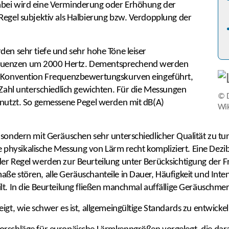
abei wird eine Verminderung oder Erhöhung der
Regel subjektiv als Halbierung bzw. Verdopplung der
den sehr tiefe und sehr hohe Töne leiser
quenzen um 2000 Hertz. Dementsprechend werden
en Konvention Frequenzbewertungskurven eingeführt,
z-Zahl unterschiedlich gewichten. Für die Messungen
©
enutzt. So gemessene Pegel werden mit dB(A)
Wi
 sondern mit Geräuschen sehr unterschiedlicher Qualität zu tun
die physikalische Messung von Lärm recht kompliziert. Eine Dezi
er Regel werden zur Beurteilung unter Berücksichtigung der Fr
e stören, alle Geräuschanteile in Dauer, Häufigkeit und Inten
t. In die Beurteilung fließen manchmal auffällige Geräuschmer
igt, wie schwer es ist, allgemeingültige Standards zu entwickel