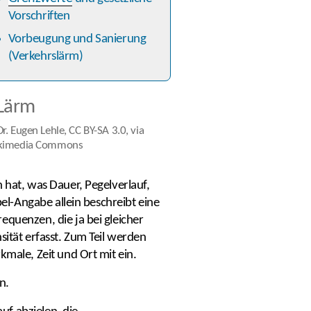
Vorschriften
Vorbeugung und Sanierung
(Verkehrslärm)
Dr. Eugen Lehle
,
CC BY-SA 3.0
, via
kimedia Commons
 hat, was Dauer, Pegelverlauf,
bel-Angabe allein beschreibt eine
equenzen, die ja bei gleicher
sität erfasst. Zum Teil werden
kmale, Zeit und Ort mit ein.
n.