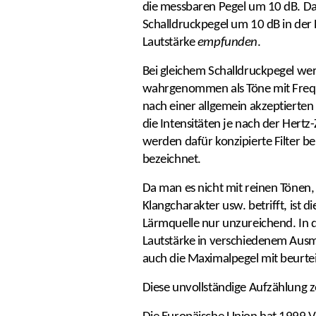
die messbaren Pegel um 10 dB. D
Schalldruckpegel um 10 dB in der 
Lautstärke
empfunden
.
Bei gleichem Schalldruckpegel wer
wahrgenommen als Töne mit Fre
nach einer allgemein akzeptiert
die Intensitäten je nach der Hert
werden dafür konzipierte Filter b
bezeichnet.
Da man es nicht mit reinen Tönen,
Klangcharakter usw. betrifft, ist 
Lärmquelle nur unzureichend. In d
Lautstärke in verschiedenem Ausmaß
auch die Maximalpegel mit beurteil
Diese unvollständige Aufzählung ze