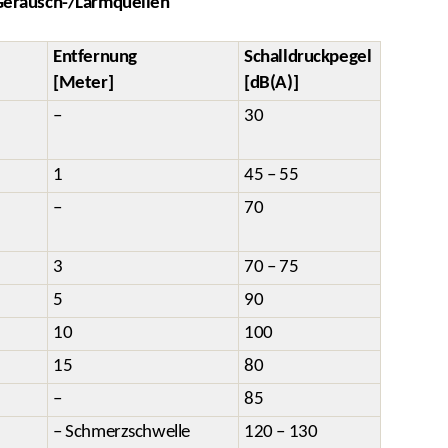
Geräusch-/Lärmquellen
Entfernung
Schalldruckpegel
[Meter]
[dB(A)]
–
30
1
45 – 55
–
70
3
70 – 75
5
90
10
100
15
80
–
85
– Schmerzschwelle
120 – 130