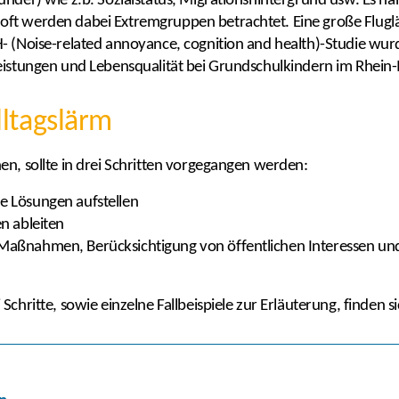
under) wie z.b. Sozialstatus, Migrationshintergrund usw. Es ha
oft werden dabei Extremgruppen betrachtet. Eine große Flug
H- (Noise-related annoyance, cognition and health)-Studie wu
Leistungen und Lebensqualität bei Grundschulkindern im Rhein
lltagslärm
en, sollte in drei Schritten vorgegangen werden:
e Lösungen aufstellen
n ableiten
Maßnahmen, Berücksichtigung von öffentlichen Interessen un
Schritte, sowie einzelne Fallbeispiele zur Erläuterung, finden s