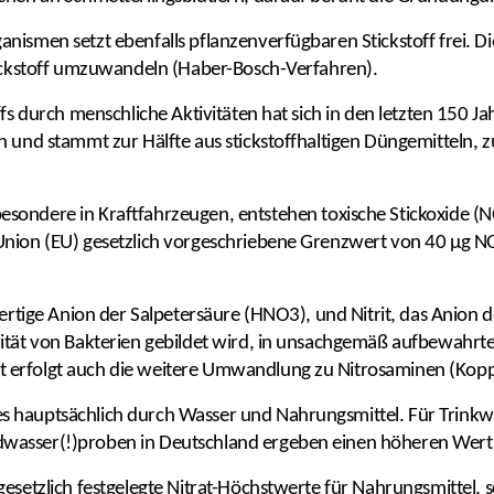
nismen setzt ebenfalls pflanzenverfügbaren Stickstoff frei. 
tickstoff umzuwandeln (Haber-Bosch-Verfahren).
ffs durch menschliche Aktivitäten hat sich in den letzten 150 
n und stammt zur Hälfte aus stickstoffhaltigen Düngemitteln, 
sbesondere in Kraftfahrzeugen, entstehen toxische Stickoxide 
Union (EU) gesetzlich vorgeschriebene Grenzwert von 40 µg NO
wertige Anion der Salpetersäure (HNO3), und Nitrit, das Anion 
vität von Bakterien gebildet wird, in unsachgemäß aufbewahr
 erfolgt auch die weitere Umwandlung zu Nitrosaminen (Kop
 hauptsächlich durch Wasser und Nahrungsmittel. Für Trinkwa
wasser(!)proben in Deutschland ergeben einen höheren Wert
esetzlich festgelegte Nitrat-Höchstwerte für Nahrungsmittel, s