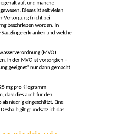
regehalt auf, und manche
ewesen. Dieses ist seit vielen
n-Versorgung (nicht bei
0 mg beschrieben worden. In
e Säuglinge erkranken und welche
eralwasserverordnung (MVO)
. In der MVO ist vorsorglich –
hrung geeignet“ nur dann gemacht
0-25 mg pro Kilogramm
en, dass dies auch für den
ls niedrig eingeschätzt. Eine
Deshalb gilt grundsätzlich das