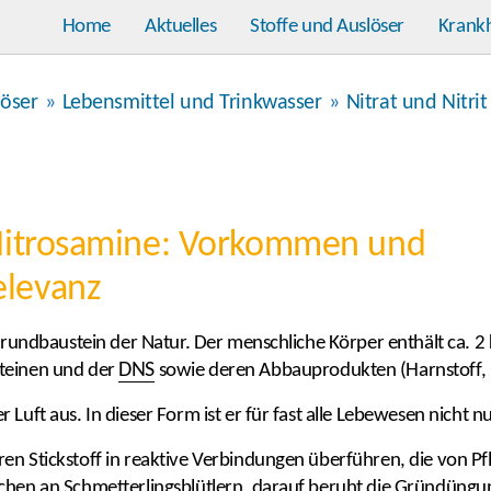
Home
Aktuelles
Stoffe und Auslöser
Krank
löser
»
Lebensmittel und Trinkwasser
»
Nitrat und Nitrit
d Nitrosamine: Vorkommen und
elevanz
 Grundbaustein der Natur. Der menschliche Körper enthält ca. 2 
DNS
oteinen und der
sowie deren Abbauprodukten (Harnstoff, 
Luft aus. In dieser Form ist er für fast alle Lebewesen nicht nutz
ren Stickstoff in reaktive Verbindungen überführen, die von 
lchen an Schmetterlingsblütlern, darauf beruht die Gründüngu