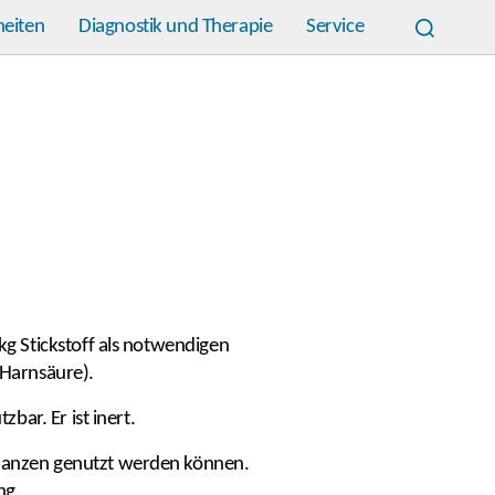
heiten
Diagnostik und Therapie
Service
kg Stickstoff als notwendigen
Harnsäure).
bar. Er ist inert.
Pflanzen genutzt werden können.
ng.