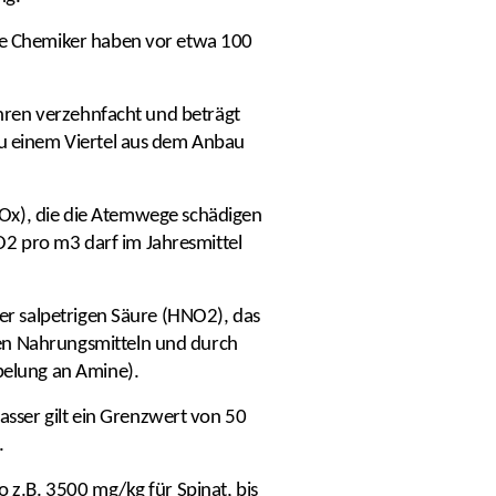
Die Chemiker haben vor etwa 100
Jahren verzehnfacht und beträgt
zu einem Viertel aus dem Anbau
(NOx), die die Atemwege schädigen
2 pro m3 darf im Jahresmittel
der salpetrigen Säure (HNO2), das
ten Nahrungsmitteln und durch
pelung an Amine).
sser gilt ein Grenzwert von 50
.
o z.B. 3500 mg/kg für Spinat, bis