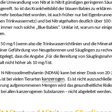
die Umwandlung von Nitrat in Nitrit günstigen geringeren Säu
reift. So ist das Krankheitsbild der blauen Babies zu erklären g
 mehr beobachtet worden, ist auch früher nur bei Eigenbrunne
hen Trinkwassernetz) und bei Nitratgehalten deutlich über 10
immer noch solche „Blue Babies“. Unklar ist, warum nur einig
en.
ls 50 mg/l (wenn also die Trinkwasserrichtlinien und die Min
 einer Gefährdung von Neugeborenen und Säuglingen zu rechnen
estgelegt, dass die Angabe „Für die Bereitung von Säuglingsna
t nicht höher als 10 mg/l ist.
ch; N-Nitrosodimethylamin (NDMA) kann bei einer Dosis von 2
kanzerogen
st bei vielen Tierarten
. Es ist nicht auszuschließ
hrung aufgenommenen Mengen wird das gesundheitliche Risiko a
 bei allen kanzerogenen Substanzen – nicht abgeleitet werden. 