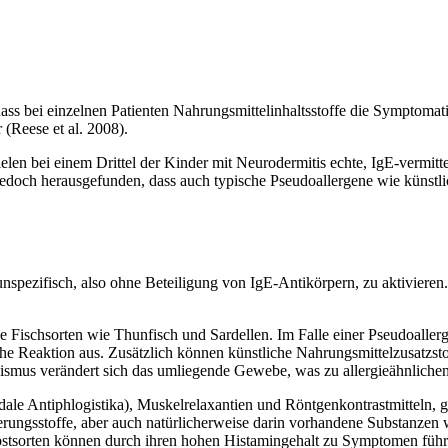
dass bei einzelnen Patienten Nahrungsmittelinhaltsstoffe die Symptoma
 (Reese et al. 2008).
en bei einem Drittel der Kinder mit Neurodermitis echte, IgE-vermitte
jedoch herausgefunden, dass auch typische Pseudoallergene wie künstl
n unspezifisch, also ohne Beteiligung von IgE-Antikörpern, zu aktivier
e Fischsorten wie Thunfisch und Sardellen. Im Falle einer Pseudoaller
sche Reaktion aus. Zusätzlich können künstliche Nahrungsmittelzusatzst
ismus verändert sich das umliegende Gewebe, was zu allergieähnliche
e Antiphlogistika), Muskelrelaxantien und Röntgenkontrastmitteln, gel
erungsstoffe, aber auch natürlicherweise darin vorhandene Substanze
bstsorten können durch ihren hohen Histamingehalt zu Symptomen führ