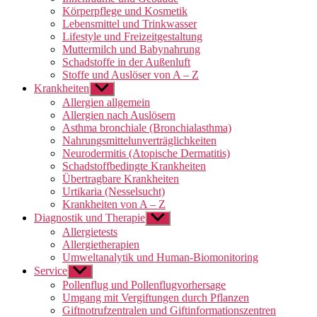
Körperpflege und Kosmetik
Lebensmittel und Trinkwasser
Lifestyle und Freizeitgestaltung
Muttermilch und Babynahrung
Schadstoffe in der Außenluft
Stoffe und Auslöser von A – Z
Krankheiten
Untermenü
anzeigen
Allergien allgemein
Allergien nach Auslösern
Asthma bronchiale (Bronchialasthma)
Nahrungsmittelunverträglichkeiten
Neurodermitis (Atopische Dermatitis)
Schadstoffbedingte Krankheiten
Übertragbare Krankheiten
Urtikaria (Nesselsucht)
Krankheiten von A – Z
Diagnostik und Therapie
Untermenü
anzeigen
Allergietests
Allergietherapien
Umweltanalytik und Human-Biomonitoring
Service
Untermenü
anzeigen
Pollenflug und Pollenflugvorhersage
Umgang mit Vergiftungen durch Pflanzen
Giftnotrufzentralen und Giftinformationszentren