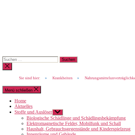
Suchen
nach:
Suche
schließen
Sie sind hier:
»
Krankheiten
»
Nahrungsmittelunverträglichk
Menü schließen
Home
Aktuelles
Stoffe und Auslöser
Untermenü
anzeigen
Biologische Schädlinge und Schädlingsbekämpfung
Elektromagnetische Felder, Mobilfunk und Schall
Haushalt, Gebrauchsgegenstände und Kinderspielzeug
Innenräume und Gebäude