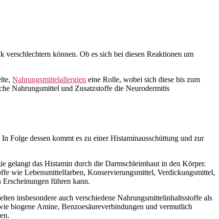
tik verschlechtern können. Ob es sich bei diesen Reaktionen um
lte,
Nahrungsmittelallergien
eine Rolle, wobei sich diese bis zum
iche Nahrungsmittel und Zusatzstoffe die Neurodermitis
en. In Folge dessen kommt es zu einer Histaminausschüttung und zur
gie gelangt das Histamin durch die Darmschleimhaut in den Körper.
offe wie Lebensmittelfarben, Konservierungsmittel, Verdickungsmittel,
n Erscheinungen führen kann.
ten insbesondere auch verschiedene Nahrungsmittelinhaltsstoffe als
n wie biogene Amine, Benzoesäureverbindungen und vermutlich
en.