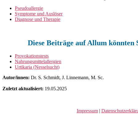
Pseudoallergie
Symptome und Auslöser
Diagnose und Therapie
Diese Beiträge auf Allum könnten S
Provokationstests
Nahrungsmittelallergien
Urtikaria (Nesselsucht)
Autor/innen:
Dr. S. Schmidt, J. Linnemann, M. Sc.
Zuletzt aktualisiert:
19.05.2025
Impressum
|
Datenschutzerklär