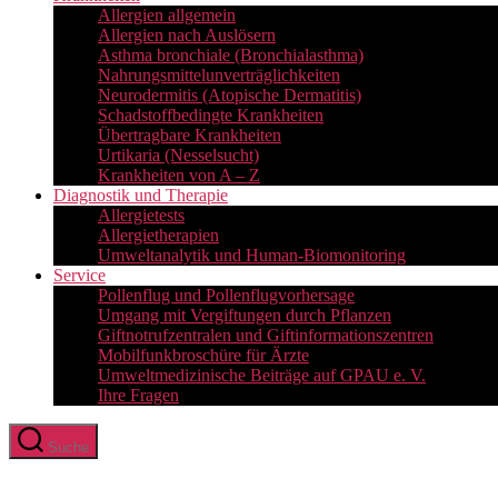
Allergien allgemein
Allergien nach Auslösern
Asthma bronchiale (Bronchialasthma)
Nahrungsmittelunverträglichkeiten
Neurodermitis (Atopische Dermatitis)
Schadstoffbedingte Krankheiten
Übertragbare Krankheiten
Urtikaria (Nesselsucht)
Krankheiten von A – Z
Diagnostik und Therapie
Allergietests
Allergietherapien
Umweltanalytik und Human-Biomonitoring
Service
Pollenflug und Pollenflugvorhersage
Umgang mit Vergiftungen durch Pflanzen
Giftnotrufzentralen und Giftinformationszentren
Mobilfunkbroschüre für Ärzte
Umweltmedizinische Beiträge auf GPAU e. V.
Ihre Fragen
Suche