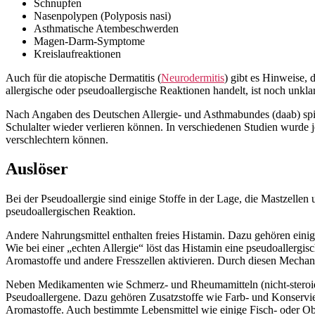
Schnupfen
Nasenpolypen (Polyposis nasi)
Asthmatische Atembeschwerden
Magen-Darm-Symptome
Kreislaufreaktionen
Auch für die atopische Dermatitis (
Neurodermitis
) gibt es Hinweise, 
allergische oder pseudoallergische Reaktionen handelt, ist noch unklar
Nach Angaben des Deutschen Allergie- und Asthmabundes (daab) spiel
Schulalter wieder verlieren können. In verschiedenen Studien wurde 
verschlechtern können.
Auslöser
Bei der Pseudoallergie sind einige Stoffe in der Lage, die Mastzelle
pseudoallergischen Reaktion.
Andere Nahrungsmittel enthalten freies Histamin. Dazu gehören einig
Wie bei einer „echten Allergie“ löst das Histamin eine pseudoallergi
Aromastoffe und andere Fresszellen aktivieren. Durch diesen Mechan
Neben Medikamenten wie Schmerz- und Rheumamitteln (nicht-steroidal
Pseudoallergene. Dazu gehören Zusatzstoffe wie Farb- und Konservi
Aromastoffe. Auch bestimmte Lebensmittel wie einige Fisch- oder O