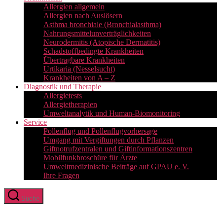
Allergien allgemein
Allergien nach Auslösern
Asthma bronchiale (Bronchialasthma)
Nahrungsmittelunverträglichkeiten
Neurodermitis (Atopische Dermatitis)
Schadstoffbedingte Krankheiten
Übertragbare Krankheiten
Urtikaria (Nesselsucht)
Krankheiten von A – Z
Diagnostik und Therapie
Allergietests
Allergietherapien
Umweltanalytik und Human-Biomonitoring
Service
Pollenflug und Pollenflugvorhersage
Umgang mit Vergiftungen durch Pflanzen
Giftnotrufzentralen und Giftinformationszentren
Mobilfunkbroschüre für Ärzte
Umweltmedizinische Beiträge auf GPAU e. V.
Ihre Fragen
Suche