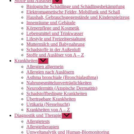
Stoffe und Auslöser
Untermenü
anzeigen
Biologische Schädlinge und Schädlingsbekämpfung
Elektromagnetische Felder, Mobilfunk und Schall
Haushalt, Gebrauchsgegenstände und Kinderspielzeug
Innenräume und Gebäude
Körperpflege und Kosmetik
Lebensmittel und Trinkwasser
Lifestyle und Freizeitgestaltung
Muttermilch und Babynahrung
Schadstoffe in der Außenluft
Stoffe und Auslöser von A – Z
Krankheiten
Untermenü
anzeigen
Allergien allgemein
Allergien nach Auslösern
Asthma bronchiale (Bronchialasthma)
Nahrungsmittelunverträglichkeiten
Neurodermitis (Atopische Dermatitis)
Schadstoffbedingte Krankheiten
Übertragbare Krankheiten
Urtikaria (Nesselsucht)
Krankheiten von A – Z
Diagnostik und Therapie
Untermenü
anzeigen
Allergietests
Allergietherapien
Umweltanalytik und Human-Biomonitoring