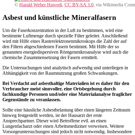
©
Harald Weber Hawedi
,
CC BY-SA 3.0
, via Wikimedia Co
Asbest und künstliche Mineralfasern
Um die Faserkonzentration in der Luft zu bestimmen, wird eine
bestimmte Luftmenge durch spezielle Filter geleitet. Anschließend
wird mit Hilfe eines Rasterelektronenmikroskops die Zahl der auf
den Filtern abgeschiedenen Fasern bestimmt. Mit Hilfe der so
genannten energiedispersiven Röntgenmikroanalyse wird auch die
chemische Zusammensetzung der Fasern ermittelt.
Die Untersuchungen sind analytisch aufwendig und unterliegen in
Abhängigkeit von der Raumnutzung großen Schwankungen.
Bei Verdacht auf asbesthaltige Materialien ist es daher für den
Verbraucher meist sinnvoller, eine Ortsbegehung durch
fachkundige Personen und/oder eine Materialanalyse fraglicher
Gegenstände zu veranlassen.
Sollte eine häusliche Asbestbelastung über einen längeren Zeitraum
hinweg festgestellt werden, ist der Hausarzt der erste
Ansprechpartner. Dieser wird Betroffene evtl. an einen
Lungenfacharzt oder einen Arbeitsmediziner verweisen. Weitere
Vorsorgeuntersuchungen sind jedoch nicht notwendig. Insbesondere