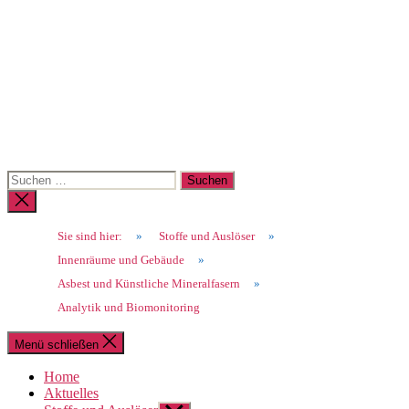
Suchen
nach:
Suche
schließen
Sie sind hier:
»
Stoffe und Auslöser
»
Innenräume und Gebäude
»
Asbest und Künstliche Mineralfasern
»
Analytik und Biomonitoring
Menü schließen
Home
Aktuelles