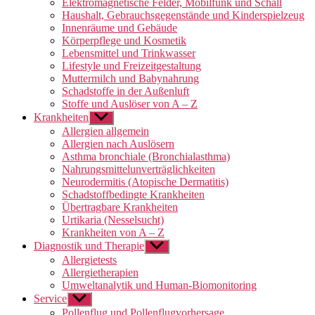
Elektromagnetische Felder, Mobilfunk und Schall
Haushalt, Gebrauchsgegenstände und Kinderspielzeug
Innenräume und Gebäude
Körperpflege und Kosmetik
Lebensmittel und Trinkwasser
Lifestyle und Freizeitgestaltung
Muttermilch und Babynahrung
Schadstoffe in der Außenluft
Stoffe und Auslöser von A – Z
Krankheiten
Untermenü
anzeigen
Allergien allgemein
Allergien nach Auslösern
Asthma bronchiale (Bronchialasthma)
Nahrungsmittelunverträglichkeiten
Neurodermitis (Atopische Dermatitis)
Schadstoffbedingte Krankheiten
Übertragbare Krankheiten
Urtikaria (Nesselsucht)
Krankheiten von A – Z
Diagnostik und Therapie
Untermenü
anzeigen
Allergietests
Allergietherapien
Umweltanalytik und Human-Biomonitoring
Service
Untermenü
anzeigen
Pollenflug und Pollenflugvorhersage