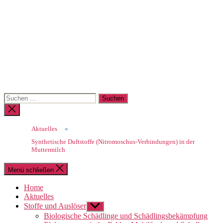
Suchen
nach:
Suche
schließen
Aktuelles
»
Synthetische Duftstoffe (Nitromoschus-Verbindungen) in der
Muttermilch
Menü schließen
Home
Aktuelles
Stoffe und Auslöser
Untermenü
anzeigen
Biologische Schädlinge und Schädlingsbekämpfung