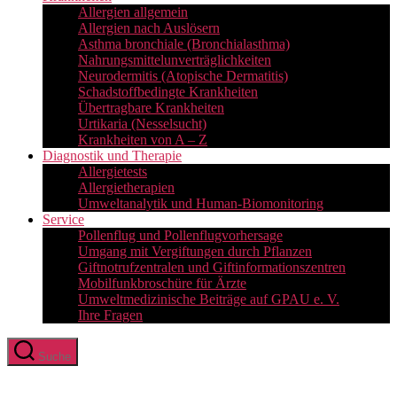
Allergien allgemein
Allergien nach Auslösern
Asthma bronchiale (Bronchialasthma)
Nahrungsmittelunverträglichkeiten
Neurodermitis (Atopische Dermatitis)
Schadstoffbedingte Krankheiten
Übertragbare Krankheiten
Urtikaria (Nesselsucht)
Krankheiten von A – Z
Diagnostik und Therapie
Allergietests
Allergietherapien
Umweltanalytik und Human-Biomonitoring
Service
Pollenflug und Pollenflugvorhersage
Umgang mit Vergiftungen durch Pflanzen
Giftnotrufzentralen und Giftinformationszentren
Mobilfunkbroschüre für Ärzte
Umweltmedizinische Beiträge auf GPAU e. V.
Ihre Fragen
Suche