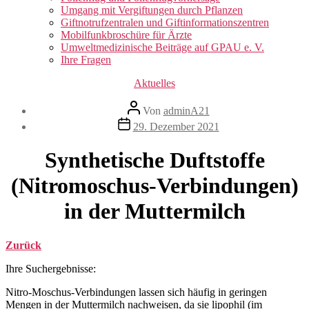
Umgang mit Vergiftungen durch Pflanzen
Giftnotrufzentralen und Giftinformationszentren
Mobilfunkbroschüre für Ärzte
Umweltmedizinische Beiträge auf GPAU e. V.
Ihre Fragen
Kategorien
Aktuelles
Beitragsautor
Von
adminA21
Veröffentlichungsdatum
29. Dezember 2021
Synthetische Duftstoffe
(Nitromoschus-Verbindungen)
in der Muttermilch
Zurück
Ihre Suchergebnisse:
Nitro-Moschus-Verbindungen lassen sich häufig in geringen
Mengen in der Muttermilch nachweisen, da sie
lipophil
(im