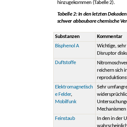
hinzugekommen (Tabelle 2).
Tabelle 2: In den letzten Dekaden
schwer abbaubare chemische Ver
Substanzen
Kommentar
Bisphenol A
Wichtige, sehr
Disruptor disku
Duftstoffe
Nitromoschve
reichern sich 
reproduktions
Elektromagnetisch
Sehr umfangrei
e Felder
,
widersprüchli
Mobilfunk
Untersuchunge
Mechanismen o
Feinstaub
In den in der 
wahrscheinlich