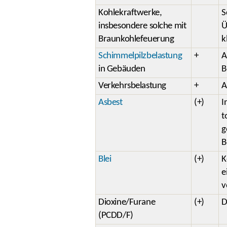
Kohlekraftwerke,
S
insbesondere solche mit
Ü
Braunkohlefeuerung
k
Schimmelpilzbelastung
+
A
in Gebäuden
B
Verkehrsbelastung
+
A
Asbest
(+)
I
t
g
B
Blei
(+)
K
e
v
Dioxine/Furane
(+)
D
(PCDD/F)