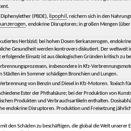
tent.
lipophil
 Diphenylether (PBDE),
, reichern sich in den Nahrung
kanzerogen
, endokrine Disruptoren; in großen Mengen (über 
iskutiertes Herbizid; bei hohen Dosen tierkanzerogen, endokri
liche Gesundheit werden kontrovers diskutiert. Der weltweit 
 erfolgende Einsatz ist aus ökologischen Gründen kritisch zu b
Verbrennungsprozessen, insbesondere in Kfz-Verbrennungsmo
in Städten im Sommer schädigen Bronchien und Lungen.
Verbrennung von Benzin und Diesel in Kfz-Motoren. Toxisch f
schiedene Ester der Phthalsäure; bei der Produktion von Kunsts
chen Produkten und Verbrauchsartikeln enthalten. Dosisabhäng
he endokrine Disruptoren. Produktion und Freisetzung jährlic
ch mit den Schäden zu beschäftigen, die global die Welt unsere