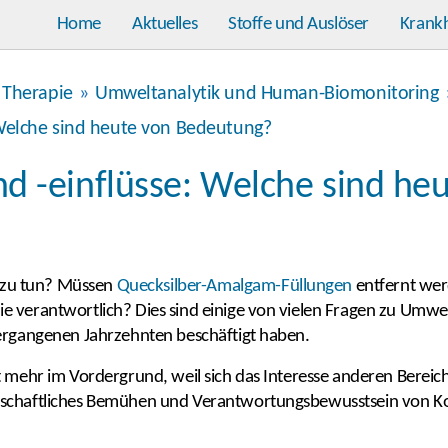
Home
Aktuelles
Stoffe und Auslöser
Krank
 Therapie
»
Umweltanalytik und Human-Biomonitoring
 Welche sind heute von Bedeutung?
d -einflüsse: Welche sind he
e zu tun? Müssen
Quecksilber-Amalgam-Füllungen
entfernt wer
e verantwortlich? Dies sind einige von vielen Fragen zu Umwe
vergangenen Jahrzehnten beschäftigt haben.
t mehr im Vordergrund, weil sich das Interesse anderen Berei
llschaftliches Bemühen und Verantwortungsbewusstsein von