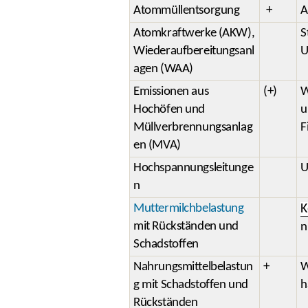
Atommüllentsorgung
+
A
Atomkraftwerke (AKW),
S
Wiederaufbereitungsanl
U
agen (WAA)
Emissionen aus
(+)
W
Hochöfen und
u
Müllverbrennungsanlag
F
en (MVA)
Hochspannungsleitunge
U
n
Muttermilchbelastung
K
mit Rückständen und
n
Schadstoffen
Nahrungsmittelbelastun
+
W
g mit Schadstoffen und
h
Rückständen