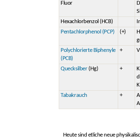
Fluor
D
S
Hexachlorbenzol (HCB)
I
Pentachlorphenol (PCP)
(+)
H
g
Polychlorierte Biphenyle
+
V
(PCB)
Quecksilber
(Hg)
+
K
d
K
Tabakrauch
+
A
A
Heute sind etliche neue physikali