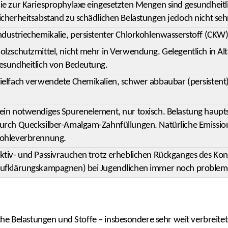
ie zur Kariesprophylaxe eingesetzten Mengen sind gesundheitl
icherheitsabstand zu schädlichen Belastungen jedoch nicht seh
ndustriechemikalie, persistenter Chlorkohlenwasserstoff (CKW
olzschutzmittel, nicht mehr in Verwendung. Gelegentlich in Al
esundheitlich von Bedeutung.
ielfach verwendete Chemikalien, schwer abbaubar (persistent)
ein notwendiges Spurenelement, nur toxisch. Belastung haupt
urch Quecksilber-Amalgam-Zahnfüllungen. Natürliche Emissio
ohleverbrennung.
ktiv- und Passivrauchen trotz erheblichen Rückganges des K
ufklärungskampagnen) bei Jugendlichen immer noch problema
sche Belastungen und Stoffe – insbesondere sehr weit verbreit