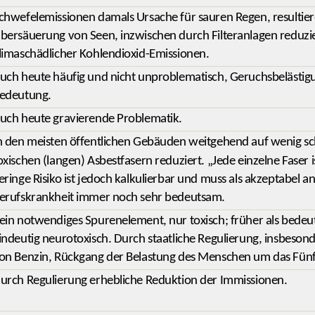
chwefelemissionen damals Ursache für sauren Regen, resultie
bersäuerung von Seen, inzwischen durch Filteranlagen reduzier
limaschädlicher Kohlendioxid-Emissionen.
uch heute häufig und nicht unproblematisch, Geruchsbelästig
edeutung.
uch heute gravierende Problematik.
n den meisten öffentlichen Gebäuden weitgehend auf wenig s
oxischen (langen) Asbestfasern reduziert. „Jede einzelne Faser i
eringe Risiko ist jedoch kalkulierbar und muss als akzeptabel 
erufskrankheit immer noch sehr bedeutsam.
ein notwendiges Spurenelement, nur toxisch; früher als bede
indeutig neurotoxisch. Durch staatliche Regulierung, insbeson
on Benzin, Rückgang der Belastung des Menschen um das Fünf-
urch Regulierung erhebliche Reduktion der Immissionen.