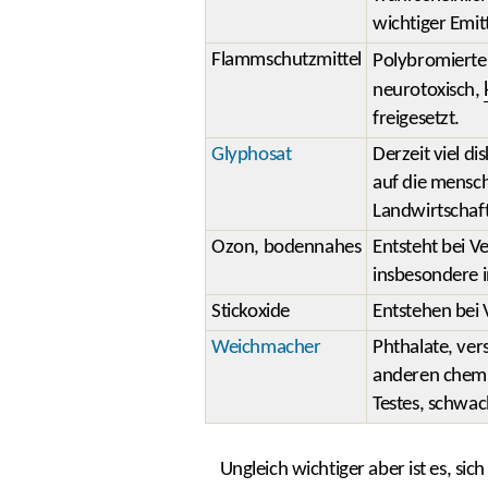
wichtiger Emit
Flammschutzmittel
Polybromierte
neurotoxisch,
freigesetzt.
Glyphosat
Derzeit viel d
auf die mensch
Landwirtschaft
Ozon, bodennahes
Entsteht bei 
insbesondere 
Stickoxide
Entstehen bei 
Weichmacher
Phthalate, ver
anderen chemis
Testes, schwac
Ungleich wichtiger aber ist es, si