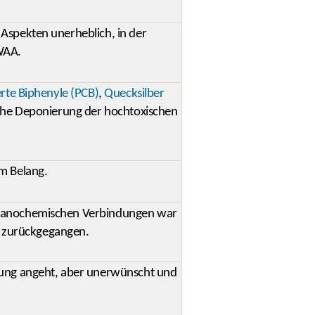
Aspekten unerheblich, in der
WAA.
erte Biphenyle (PCB)
,
Quecksilber
sche Deponierung der hochtoxischen
m Belang.
rganochemischen Verbindungen war
ch zurückgegangen.
dung angeht, aber unerwünscht und