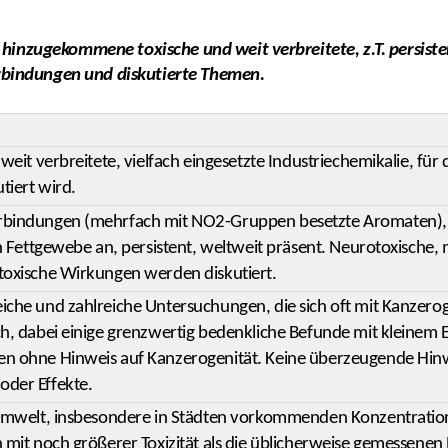
 hinzugekommene toxische und weit verbreitete, z.T. persiste
bindungen und diskutierte Themen.
 weit verbreitete, vielfach eingesetzte Industriechemikalie, für
tiert wird.
rbindungen (mehrfach mit NO2-Gruppen besetzte Aromaten)
in Fettgewebe an, persistent, weltweit präsent. Neurotoxische
toxische Wirkungen werden diskutiert.
che und zahlreiche Untersuchungen, die sich oft mit Kanzerog
ch, dabei einige grenzwertig bedenkliche Befunde mit kleinem E
n ohne Hinweis auf Kanzerogenität. Keine überzeugende Hi
der Effekte.
Umwelt, insbesondere in Städten vorkommenden Konzentrationen
 mit noch größerer Toxizität als die üblicherweise gemessenen 