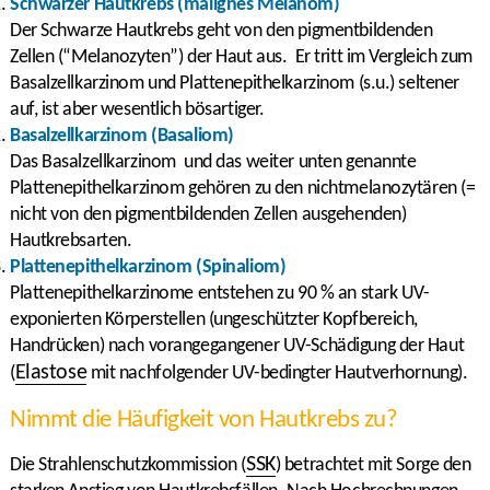
Schwarzer Hautkrebs (malignes Melanom)
Der Schwarze Hautkrebs geht von den pigmentbildenden
Zellen (“Melanozyten”) der Haut aus. Er tritt im Vergleich zum
Basalzellkarzinom und Plattenepithelkarzinom (s.u.) seltener
auf, ist aber wesentlich bösartiger.
Basalzellkarzinom (Basaliom)
Das Basalzellkarzinom und das weiter unten genannte
Plattenepithelkarzinom gehören zu den nichtmelanozytären (=
nicht von den pigmentbildenden Zellen ausgehenden)
Hautkrebsarten.
Plattenepithelkarzinom (Spinaliom)
Plattenepithelkarzinome entstehen zu 90 % an stark UV-
exponierten Körperstellen (ungeschützter Kopfbereich,
Handrücken) nach vorangegangener UV-Schädigung der Haut
Elastose
(
mit nachfolgender UV-bedingter Hautverhornung).
Nimmt die Häufigkeit von Hautkrebs zu?
SSK
Die Strahlenschutzkommission (
) betrachtet mit Sorge den