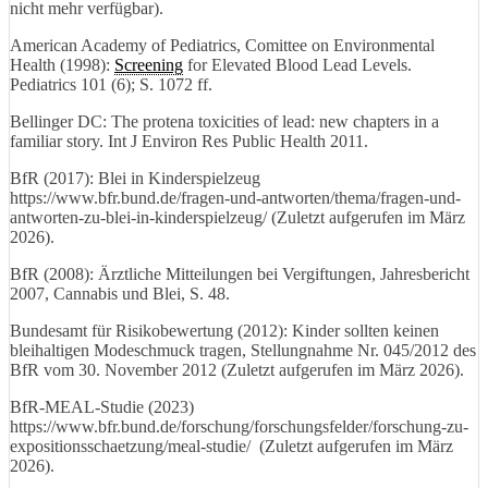
nicht mehr verfügbar).
American Academy of Pediatrics, Comittee on Environmental
Health (1998):
Screening
for Elevated Blood Lead Levels.
Pediatrics 101 (6); S. 1072 ff.
Bellinger DC: The protena toxicities of lead: new chapters in a
familiar story. Int J Environ Res Public Health 2011.
BfR (2017): Blei in Kinderspielzeug
https://www.bfr.bund.de/fragen-und-antworten/thema/fragen-und-
antworten-zu-blei-in-kinderspielzeug/ (Zuletzt aufgerufen im März
2026).
BfR (2008): Ärztliche Mitteilungen bei Vergiftungen, Jahresbericht
2007, Cannabis und Blei, S. 48.
Bundesamt für Risikobewertung (2012): Kinder sollten keinen
bleihaltigen Modeschmuck tragen, Stellungnahme Nr. 045/2012 des
BfR vom 30. November 2012 (Zuletzt aufgerufen im März 2026).
BfR-MEAL-Studie (2023)
https://www.bfr.bund.de/forschung/forschungsfelder/forschung-zu-
expositionsschaetzung/meal-studie/ (Zuletzt aufgerufen im März
2026).