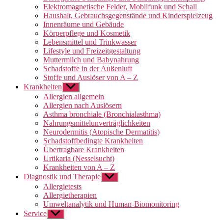
Elektromagnetische Felder, Mobilfunk und Schall
Haushalt, Gebrauchsgegenstände und Kinderspielzeug
Innenräume und Gebäude
Körperpflege und Kosmetik
Lebensmittel und Trinkwasser
Lifestyle und Freizeitgestaltung
Muttermilch und Babynahrung
Schadstoffe in der Außenluft
Stoffe und Auslöser von A – Z
Krankheiten
Untermenü
anzeigen
Allergien allgemein
Allergien nach Auslösern
Asthma bronchiale (Bronchialasthma)
Nahrungsmittelunverträglichkeiten
Neurodermitis (Atopische Dermatitis)
Schadstoffbedingte Krankheiten
Übertragbare Krankheiten
Urtikaria (Nesselsucht)
Krankheiten von A – Z
Diagnostik und Therapie
Untermenü
anzeigen
Allergietests
Allergietherapien
Umweltanalytik und Human-Biomonitoring
Service
Untermenü