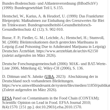
Bundes-Bodenschutz- und Altlastenverordnung (BBodSchV)
(1999): Bundesgesetzblatt Teil I, S.155.
Hentschel, W., Karius, A. & Heudorf, U. (1999): Das Frankfurter
Bleiprojekt. Maßnahmen zur Einhaltung des Grenzwertes für Blei
im Trinkwasser. Bundesgesundheitsbl-Gesundheitsforsch-
Gesundheitsschutz 42 (12); S. 902-910.
Busse, F. P.; Fiedler, G. M.; Leichtle, A.; Hentschel, H.; Stumvoll,
M. (2008): Bleiintoxikationen durch gestrecktes Marihuana in
Leipzig (Lead Poisoning Due to Adulterated Marijuana in Leipzig)
Deutsches Ärzteblatt. https://www.aerzteblatt.de/archiv/62150
(zuletzt aufgerufen im März 2026).
Deutsche Forschungsgemeinschaft (2006): MAK- und BAT-Werte-
Liste 2006, Mitteilung 42, Wiley-CH (2006), S. 136.
D. Dittman und N. Jahnke (
UBA
, 2023): Abschätzung der in
Deutschland noch vorhandenen Bleileitungen.
https://www.umweltbundesamt.de/system/files/medien/11850/publikat
(Zuletzt aufgerufen im März 2026).
EFSA
Panel on Contaminants in the Food Chain (CONTAM);
Scientific Opinion on Lead in Food. EFSA Journal 2010;
8(4):1570. [151 pp.]. doi:10.2903/j.efsa.2010.1570.