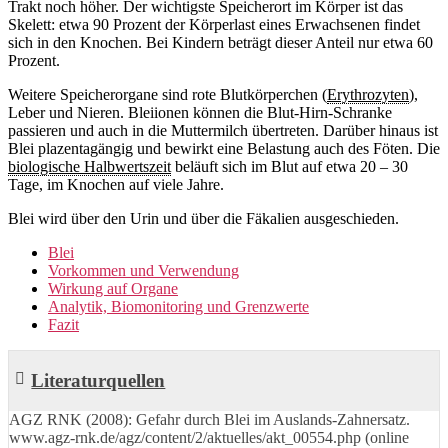
Trakt noch höher. Der wichtigste Speicherort im Körper ist das
Skelett: etwa 90 Prozent der Körperlast eines Erwachsenen findet
sich in den Knochen. Bei Kindern beträgt dieser Anteil nur etwa 60
Prozent.
Weitere Speicherorgane sind rote Blutkörperchen (
Erythrozyten
),
Leber und Nieren. Bleiionen können die Blut-Hirn-Schranke
passieren und auch in die Muttermilch übertreten. Darüber hinaus ist
Blei plazentagängig und bewirkt eine Belastung auch des Föten. Die
biologische Halbwertszeit
beläuft sich im Blut auf etwa 20 – 30
Tage, im Knochen auf viele Jahre.
Blei wird über den Urin und über die Fäkalien ausgeschieden.
Blei
Vorkommen und Verwendung
Wirkung auf Organe
Analytik, Biomonitoring und Grenzwerte
Fazit
Literaturquellen
AGZ RNK (2008): Gefahr durch Blei im Auslands-Zahnersatz.
www.agz-rnk.de/agz/content/2/aktuelles/akt_00554.php (online