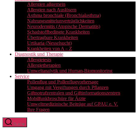
Allergien allgemein
Allergien nach Auslösern
Asthma bronchiale (Bronchialasthma)
Nahrungsmittelunverträglichkeiten
Neurodermitis (Atopische Dermatitis)
Schadstoffbedingte Krankheiten
Übertragbare Krankheiten
Urtikaria (Nesselsucht)
Krankheiten von A – Z
Diagnostik und Therapie
Allergietests
Allergietherapien
Umweltanalytik und Human-Biomonitoring
Service
Pollenflug und Pollenflugvorhersage
Umgang mit Vergiftungen durch Pflanzen
Giftnotrufzentralen und Giftinformationszentren
Mobilfunkbroschüre für Ärzte
Umweltmedizinische Beiträge auf GPAU e. V.
Ihre Fragen
Suche