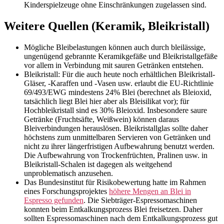
Kinderspielzeuge ohne Einschränkungen zugelassen sind.
Weitere Quellen (Keramik, Bleikristall)
Mögliche Bleibelastungen können auch durch bleilässige,
ungenügend gebrannte Keramikgefäße und Bleikristallgefäße
vor allem in Verbindung mit sauren Getränken entstehen.
Bleikristall: Für die auch heute noch erhältlichen Bleikristall-
Gläser, -Karaffen und -Vasen usw. erlaubt die EU-Richtlinie
69/493/EWG mindestens 24% Blei (berechnet als Bleioxid,
tatsächlich liegt Blei hier aber als Bleisilikat vor); für
Hochbleikristall sind es 30% Bleioxid. Insbesondere saure
Getränke (Fruchtsäfte, Weißwein) können daraus
Bleiverbindungen herauslösen. Bleikristallglas sollte daher
höchstens zum unmittelbaren Servieren von Getränken und
nicht zu ihrer längerfristigen Aufbewahrung benutzt werden.
Die Aufbewahrung von Trockenfrüchten, Pralinen usw. in
Bleikristall-Schalen ist dagegen als weitgehend
unproblematisch anzusehen.
Das Bundesinstitut für Risikobewertung hatte im Rahmen
eines Forschungsprojektes
höhere Mengen an Blei in
Espresso gefunden
. Die Siebträger-Espressomaschinen
konnten beim Entkalkungsprozess Blei freisetzen. Daher
sollten Espressomaschinen nach dem Entkalkungsprozess gut