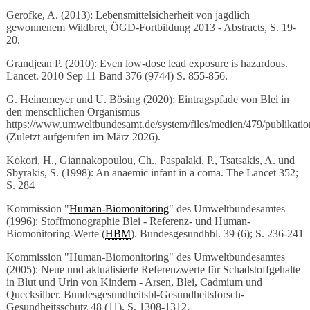
Gerofke, A. (2013): Lebensmittelsicherheit von jagdlich
gewonnenem Wildbret, ÖGD-Fortbildung 2013 - Abstracts, S. 19-
20.
Grandjean P. (2010): Even low-dose lead exposure is hazardous.
Lancet. 2010 Sep 11 Band 376 (9744) S. 855-856.
G. Heinemeyer und U. Bösing (2020): Eintragspfade von Blei in
den menschlichen Organismus
https://www.umweltbundesamt.de/system/files/medien/479/publikat
(Zuletzt aufgerufen im März 2026).
Kokori, H., Giannakopoulou, Ch., Paspalaki, P., Tsatsakis, A. und
Sbyrakis, S. (1998): An anaemic infant in a coma. The Lancet 352;
S. 284
Kommission "
Human-Biomonitoring
" des Umweltbundesamtes
(1996): Stoffmonographie Blei - Referenz- und Human-
Biomonitoring-Werte (
HBM
). Bundesgesundhbl. 39 (6); S. 236-241
Kommission "Human-Biomonitoring" des Umweltbundesamtes
(2005): Neue und aktualisierte Referenzwerte für Schadstoffgehalte
in Blut und Urin von Kindern - Arsen, Blei, Cadmium und
Quecksilber. Bundesgesundheitsbl-Gesundheitsforsch-
Gesundheitsschutz 48 (11), S. 1308-1312.