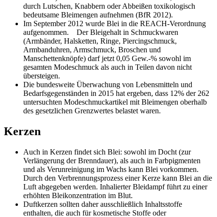
durch Lutschen, Knabbern oder Abbeißen toxikologisch
bedeutsame Bleimengen aufnehmen (BfR 2012).
Im September 2012 wurde Blei in die REACH-Verordnung
aufgenommen. Der Bleigehalt in Schmuckwaren
(Armbänder, Halsketten, Ringe, Piercingschmuck,
Armbanduhren, Armschmuck, Broschen und
Manschettenknöpfe) darf jetzt 0,05 Gew.-% sowohl im
gesamten Modeschmuck als auch in Teilen davon nicht
übersteigen.
Die bundesweite Überwachung von Lebensmitteln und
Bedarfsgegenständen in 2015 hat ergeben, dass 12% der 262
untersuchten Modeschmuckartikel mit Bleimengen oberhalb
des gesetzlichen Grenzwertes belastet waren.
Kerzen
Auch in Kerzen findet sich Blei: sowohl im Docht (zur
Verlängerung der Brenndauer), als auch in Farbpigmenten
und als Verunreinigung im Wachs kann Blei vorkommen.
Durch den Verbrennungsprozess einer Kerze kann Blei an die
Luft abgegeben werden. Inhalierter Bleidampf führt zu einer
erhöhten Bleikonzentration im Blut.
Duftkerzen sollten daher ausschließlich Inhaltsstoffe
enthalten, die auch für kosmetische Stoffe oder