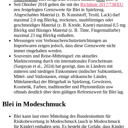
Seit Oktober 2018 gelten die mit der
Richtlinie 2017/738/EU
neu festgelegten Grenzwerte für Blei in Spielzeug.
Abgeschabtes Material (z. B. Kunststoff, Textil, Lack) darf
maximal 2,0 mg Blei/kg, trockenes, staubförmiges oder
geschmeidiges Material (z. B. Kreide, Knete) maximal 0,5 mg
Blei/kg und flüssiges Material (z. B. Tinte, Fingermalfarbe)
maximal 23 mg Blei/kg enthalten.
Messungen von Verbraucherschutzeinrichtungen an
Importwaren zeigen jedoch, dass diese Grenzwerte nicht
immer eingehalten werden.
Souvenirs und Reise-Mitbringsel: ein aktuelles
Marktscreening durch ein internationales Forscherteam
(Sargsyan et al., 2024) hat gezeigt, dass in Ländern mit
mitteren und niedrigen Einkommen (indischer Subkontinent,
Mittel- und Südostasien, einige afrikanische Länder,
Mittelamerika) der Bleigehalt in Spielzeug, Gewürzen,
Kosmetik, Farben, traditioneller und Phytomedizin usw
oftmals deutlich über dem gültigen Referenzwert für Blei lag.
Blei in Modeschmuck
Blei kann laut einer Mitteilung des Bundesinstituts für
Risikobewertung in Modeschmuck (auch in Modeschmuck
für Kinder) enthalten sein. Es besteht die Gefahr, dass Kinder