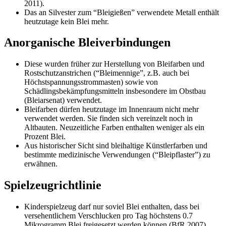
2011).
Das an Silvester zum “Bleigießen” verwendete Metall enthält
heutzutage kein Blei mehr.
Anorganische Bleiverbindungen
Diese wurden früher zur Herstellung von Bleifarben und
Rostschutzanstrichen (“Bleimennige”, z.B. auch bei
Höchstspannungsstrommasten) sowie von
Schädlingsbekämpfungsmitteln insbesondere im Obstbau
(Bleiarsenat) verwendet.
Bleifarben dürfen heutzutage im Innenraum nicht mehr
verwendet werden. Sie finden sich vereinzelt noch in
Altbauten. Neuzeitliche Farben enthalten weniger als ein
Prozent Blei.
Aus historischer Sicht sind bleihaltige Künstlerfarben und
bestimmte medizinische Verwendungen (“Bleipflaster”) zu
erwähnen.
Spielzeugrichtlinie
Kinderspielzeug darf nur soviel Blei enthalten, dass bei
versehentlichem Verschlucken pro Tag höchstens 0.7
Mikrogramm
Blei freigesetzt werden können (
BfR
2007).