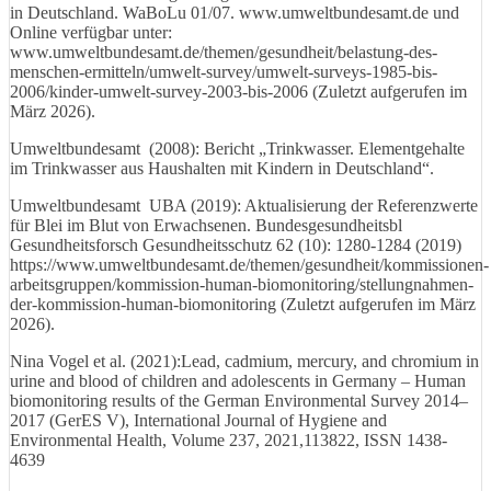
in Deutschland. WaBoLu 01/07. www.umweltbundesamt.de und
Online verfügbar unter:
www.umweltbundesamt.de/themen/gesundheit/belastung-des-
menschen-ermitteln/umwelt-survey/umwelt-surveys-1985-bis-
2006/kinder-umwelt-survey-2003-bis-2006 (Zuletzt aufgerufen im
März 2026).
Umweltbundesamt (2008): Bericht „Trinkwasser. Elementgehalte
im Trinkwasser aus Haushalten mit Kindern in Deutschland“.
Umweltbundesamt UBA (2019): Aktualisierung der Referenzwerte
für Blei im Blut von Erwachsenen. Bundesgesundheitsbl
Gesundheitsforsch Gesundheitsschutz 62 (10): 1280-1284 (2019)
https://www.umweltbundesamt.de/themen/gesundheit/kommissionen-
arbeitsgruppen/kommission-human-biomonitoring/stellungnahmen-
der-kommission-human-biomonitoring (Zuletzt aufgerufen im März
2026).
Nina Vogel et al. (2021):Lead, cadmium, mercury, and chromium in
urine and blood of children and adolescents in Germany – Human
biomonitoring results of the German Environmental Survey 2014–
2017 (GerES V), International Journal of Hygiene and
Environmental Health, Volume 237, 2021,113822, ISSN 1438-
4639