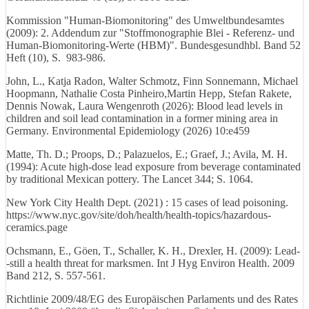
Kommission "Human-Biomonitoring" des Umweltbundesamtes
(2009): 2. Addendum zur "Stoffmonographie Blei - Referenz- und
Human-Biomonitoring-Werte (HBM)". Bundesgesundhbl. Band 52
Heft (10), S. 983-986.
John, L., Katja Radon, Walter Schmotz, Finn Sonnemann, Michael
Hoopmann, Nathalie Costa Pinheiro,Martin Hepp, Stefan Rakete,
Dennis Nowak, Laura Wengenroth (2026): Blood lead levels in
children and soil lead contamination in a former mining area in
Germany. Environmental Epidemiology (2026) 10:e459
Matte, Th. D.; Proops, D.; Palazuelos, E.; Graef, J.; Avila, M. H.
(1994): Acute high-dose lead exposure from beverage contaminated
by traditional Mexican pottery. The Lancet 344; S. 1064.
New York City Health Dept. (2021) : 15 cases of lead poisoning.
https://www.nyc.gov/site/doh/health/health-topics/hazardous-
ceramics.page
Ochsmann, E., Göen, T., Schaller, K. H., Drexler, H. (2009): Lead-
-still a health threat for marksmen. Int J Hyg Environ Health. 2009
Band 212, S. 557-561.
Richtlinie 2009/48/EG des Europäischen Parlaments und des Rates