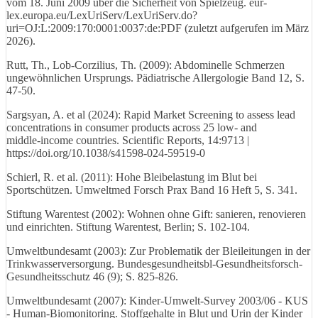
vom 18. Juni 2009 über die Sicherheit von Spielzeug. eur-
lex.europa.eu/LexUriServ/LexUriServ.do?
uri=OJ:L:2009:170:0001:0037:de:PDF (zuletzt aufgerufen im März
2026).
Rutt, Th., Lob-Corzilius, Th. (2009): Abdominelle Schmerzen
ungewöhnlichen Ursprungs. Pädiatrische Allergologie Band 12, S.
47-50.
Sargsyan, A. et al (2024): Rapid Market Screening to assess lead
concentrations in consumer products across 25 low‑ and
middle‑income countries. Scientific Reports, 14:9713 |
https://doi.org/10.1038/s41598-024-59519-0
Schierl, R. et al. (2011): Hohe Bleibelastung im Blut bei
Sportschützen. Umweltmed Forsch Prax Band 16 Heft 5, S. 341.
Stiftung Warentest (2002): Wohnen ohne Gift: sanieren, renovieren
und einrichten. Stiftung Warentest, Berlin; S. 102-104.
Umweltbundesamt (2003): Zur Problematik der Bleileitungen in der
Trinkwasserversorgung. Bundesgesundheitsbl-Gesundheitsforsch-
Gesundheitsschutz 46 (9); S. 825-826.
Umweltbundesamt (2007): Kinder-Umwelt-Survey 2003/06 - KUS
- Human-Biomonitoring. Stoffgehalte in Blut und Urin der Kinder