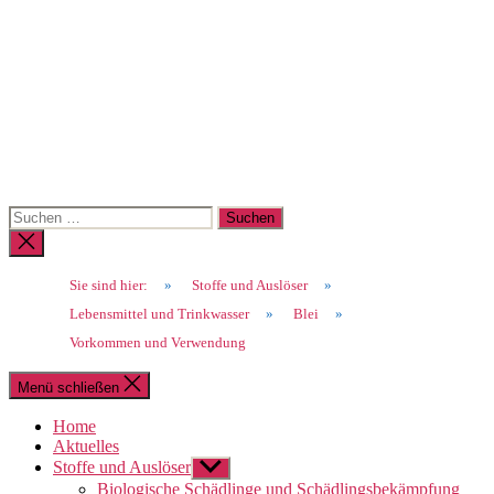
Suchen
nach:
Suche
schließen
Sie sind hier:
»
Stoffe und Auslöser
»
Lebensmittel und Trinkwasser
»
Blei
»
Vorkommen und Verwendung
Menü schließen
Home
Aktuelles
Stoffe und Auslöser
Untermenü
anzeigen
Biologische Schädlinge und Schädlingsbekämpfung