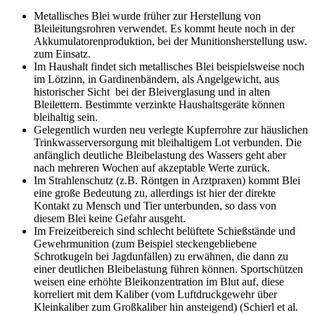
Metallisches Blei wurde früher zur Herstellung von
Bleileitungsrohren verwendet. Es kommt heute noch in der
Akkumulatorenproduktion, bei der Munitionsherstellung usw.
zum Einsatz.
Im Haushalt findet sich metallisches Blei beispielsweise noch
im Lötzinn, in Gardinenbändern, als Angelgewicht, aus
historischer Sicht bei der Bleiverglasung und in alten
Bleilettern. Bestimmte verzinkte Haushaltsgeräte können
bleihaltig sein.
Gelegentlich wurden neu verlegte Kupferrohre zur häuslichen
Trinkwasserversorgung mit bleihaltigem Lot verbunden. Die
anfänglich deutliche Bleibelastung des Wassers geht aber
nach mehreren Wochen auf akzeptable Werte zurück.
Im Strahlenschutz (z.B. Röntgen in Arztpraxen) kommt Blei
eine große Bedeutung zu, allerdings ist hier der direkte
Kontakt zu Mensch und Tier unterbunden, so dass von
diesem Blei keine Gefahr ausgeht.
Im Freizeitbereich sind schlecht belüftete Schießstände und
Gewehrmunition (zum Beispiel steckengebliebene
Schrotkugeln bei Jagdunfällen) zu erwähnen, die dann zu
einer deutlichen Bleibelastung führen können. Sportschützen
weisen eine erhöhte Bleikonzentration im Blut auf, diese
korreliert mit dem Kaliber (vom Luftdruckgewehr über
Kleinkaliber zum Großkaliber hin ansteigend) (Schierl et al.